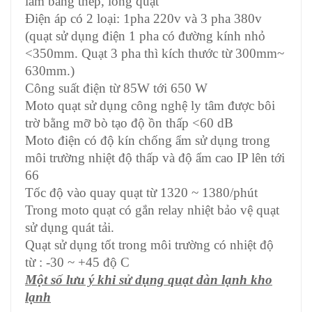
làm bằng thép, lồng quạt
Điện áp có 2 loại: 1pha 220v và 3 pha 380v
(quạt sử dụng điện 1 pha có đường kính nhỏ
<350mm. Quạt 3 pha thì kích thước từ 300mm~
630mm.)
Công suất điện từ 85W tới 650 W
Moto quạt sử dụng công nghệ ly tâm được bôi
trờ bằng mỡ bò tạo độ ồn thấp <60 dB
Moto điện có độ kín chống ẩm sử dụng trong
môi trường nhiệt độ thấp và độ ẩm cao IP lên tới
66
Tốc độ vào quay quạt từ 1320 ~ 1380/phút
Trong moto quạt có gắn relay nhiệt bảo vệ quạt
sử dụng quát tải.
Quạt sử dụng tốt trong môi trường có nhiệt độ
từ : -30 ~ +45 độ C
Một số lưu ý khi sử dụng quạt dàn lạnh kho
lạnh