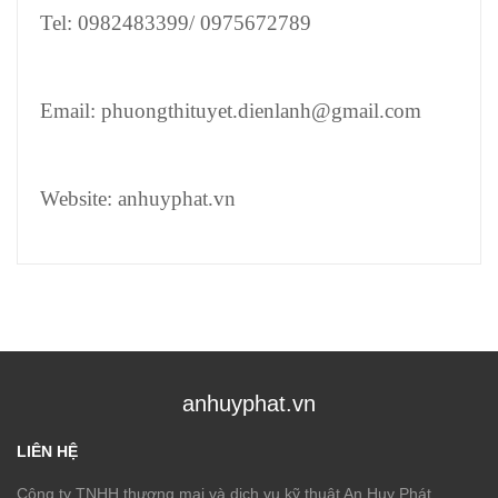
Tel: 0982483399/ 0975672789
Email: phuongthituyet.dienlanh@gmail.com
Website: anhuyphat.vn
anhuyphat.vn
LIÊN HỆ
Công ty TNHH thương mại và dịch vụ kỹ thuật An Huy Phát