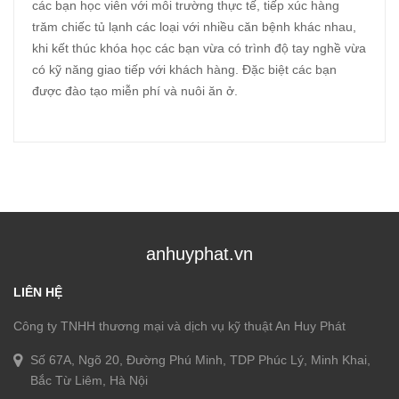
các bạn học viên với môi trường thực tế, tiếp xúc hàng
trăm chiếc tủ lạnh các loại với nhiều căn bệnh khác nhau,
khi kết thúc khóa học các bạn vừa có trình độ tay nghề vừa
có kỹ năng giao tiếp với khách hàng. Đặc biệt các bạn
được đào tạo miễn phí và nuôi ăn ở.
anhuyphat.vn
LIÊN HỆ
Công ty TNHH thương mại và dịch vụ kỹ thuật An Huy Phát
Số 67A, Ngõ 20, Đường Phú Minh, TDP Phúc Lý, Minh Khai,
Bắc Từ Liêm, Hà Nội