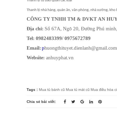
Thanh lý tủ bảo quản các loại
Thanh lý nhà hàng, quán ăn, văn phòng, nhà xưởng, kho 
CÔNG TY TNHH TM & DVKT AN HU
Địa chỉ:
Số 67A, Ngõ 20, Đường Phú minh,T
Tel: 0982483399/ 0975672789
Email:
p
huongthituyet.dienlanh@gmail.com
Website:
anhuyphat.vn
Tags :
Mua tủ bánh cũ
Mua tủ mát cũ
Mua điều hòa c
Chia sẻ bài viết: