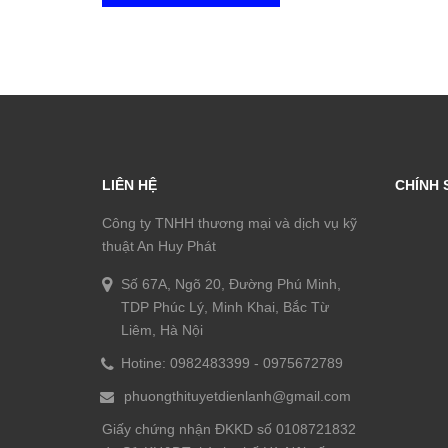
LIÊN HỆ
CHÍNH 
Công ty TNHH thương mại và dịch vụ kỹ
thuật An Huy Phát
Số 67A, Ngõ 20, Đường Phú Minh,
TDP Phúc Lý, Minh Khai, Bắc Từ
Liêm, Hà Nội
Hotine:
0982483399
-
0975672789
phuongthituyetdienlanh@gmail.com
Giấy chứng nhận ĐKKD số 0108721832