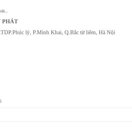
bãi…
Y PHÁT
DP.Phúc lý, P.Minh Khai, Q.Bắc từ liêm, Hà Nội
ũ