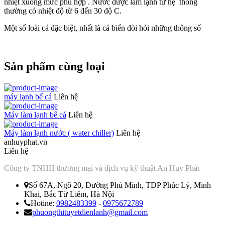
nhiệt xuống mức phù hợp . Nước được làm lạnh từ hệ thống
thường có nhiệt độ từ 6 đến 30 độ C.
Một số loài cá đặc biệt, nhất là cá biển đòi hỏi những thông số
Sản phẩm cùng loại
máy lạnh bể cá
Liên hệ
Máy làm lạnh bể cá
Liên hệ
Máy làm lạnh nước ( water chiller)
Liên hệ
anhuyphat.vn
Liên hệ
Công ty TNHH thương mại và dịch vụ kỹ thuật An Huy Phát
Số 67A, Ngõ 20, Đường Phú Minh, TDP Phúc Lý, Minh
Khai, Bắc Từ Liêm, Hà Nội
Hotine:
0982483399
-
0975672789
phuongthituyetdienlanh@gmail.com