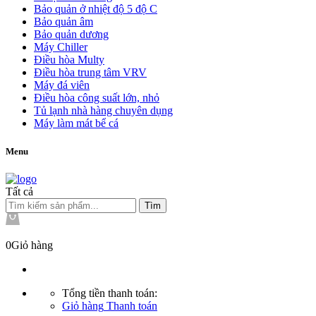
Bảo quản ở nhiệt độ 5 độ C
Bảo quản âm
Bảo quản dương
Máy Chiller
Điều hòa Multy
Điều hòa trung tâm VRV
Máy đá viên
Điều hòa công suất lớn, nhỏ
Tủ lạnh nhà hàng chuyên dụng
Máy làm mát bể cá
Menu
Tất cả
Tìm
0
Giỏ hàng
Tổng tiền thanh toán:
Giỏ hàng
Thanh toán