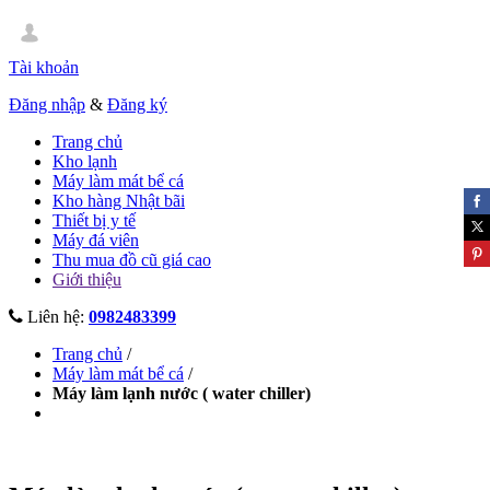
Tài khoản
Đăng nhập
&
Đăng ký
Trang chủ
Kho lạnh
Máy làm mát bể cá
Kho hàng Nhật bãi
Thiết bị y tế
Máy đá viên
Thu mua đồ cũ giá cao
Giới thiệu
Liên hệ:
0982483399
Trang chủ
/
Máy làm mát bể cá
/
Máy làm lạnh nước ( water chiller)