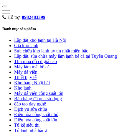
Hỗ trợ:
0982483399
Danh mục sản phẩm
Lắp đặt kho lạnh tại Hà Nội
Giá kho lạnh
Sửa chữa kho lạnh uy tín nhất miền bắc
Lắp đặt, sửa chữa máy làm lạnh bể cá tại Tuyên Quang
Thu mua đồ cũ giá cao
Máy làm mát bể cá
Máy đá viên
Thiết bị y tế
Kho hàng Nhật bãi
Kho lạnh
Máy đá viên công suất lớn
Bán hàng đã qua sử dụng
đào tạo dạy nghề
Dịch vụ sửa chữa
Điều hòa công suất nhỏ
Điều hòa công suất lớn
Tủ kệ siêu thị
Tủ lạnh nhà hàng