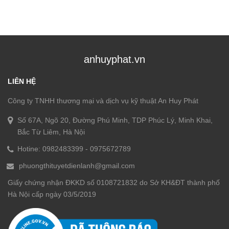
anhuyphat.vn
LIÊN HỆ
Công ty TNHH thương mại và dịch vụ kỹ thuật An Huy Phát
Số 67A, Ngõ 20, Đường Phú Minh, TDP Phúc Lý, Minh Khai,
Bắc Từ Liêm, Hà Nội
Hotine:
0982483399
-
0975672789
phuongthituyetdienlanh@gmail.com
Giấy chứng nhận ĐKKD số 0108721832 do Sở KH&ĐT thành phố
Hà Nội cấp ngày 03/5/2019