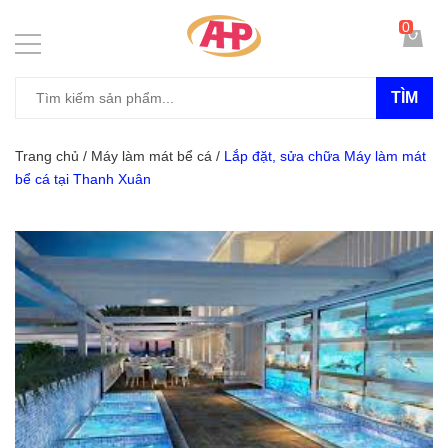
0
TÌM
Trang chủ
/
Máy làm mát bể cá
/
Lắp đặt, sửa chữa Máy làm mát
bể cá tại Thanh Xuân