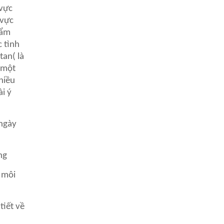
 vực
 vực
hẩm
 tình
tan( là
 một
hiều
ài ý
 ngày
ng
g môi
tiết về