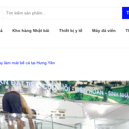
T
cá
Kho hàng Nhật bãi
Thiết bị y tế
Máy đá viên
T
y làm mát bể cá tại Hưng Yên