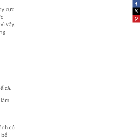
ay cực
ớc
vì vậy,
ong
ể cá.
 làm
cảnh có
 bể