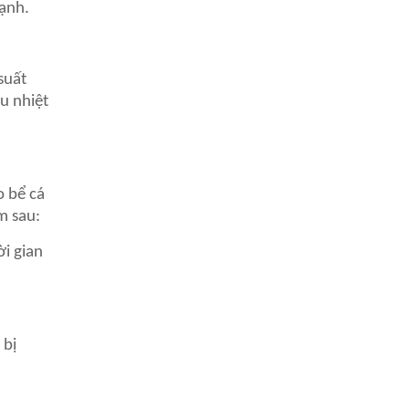
mạnh.
suất
u nhiệt
o bể cá
m sau:
i gian
 bị