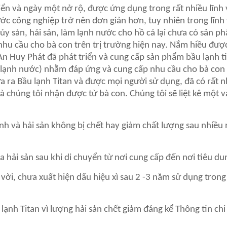
iển và ngày một nở rộ, được ứng dụng trong rất nhiều lĩnh
ớc công nghiệp trở nên đơn giản hơn, tuy nhiên trong lĩnh
y sản, hải sản, làm lạnh nước cho hồ cá lại chưa có sản p
hu cầu cho bà con trên trị trường hiện nay. Nắm hiều được
 Huy Phát đã phát triển và cung cấp sản phẩm bầu lạnh ti
m lạnh nước) nhằm đáp ứng và cung cấp nhu cầu cho bà con
a ra Bầu lạnh Titan và được mọi người sử dụng, đã có rất n
à chúng tôi nhận được từ bà con. Chúng tôi sẽ liệt kê một v
ịnh và hải sản không bị chết hay giảm chất lượng sau nhiều
a hải sản sau khi di chuyển từ nơi cung cấp đến nơi tiêu du
 vời, chưa xuất hiện dấu hiệu xì sau 2 -3 năm sử dụng tron
 lạnh Titan vì lượng hải sản chết giảm đáng kể Thông tin chi 