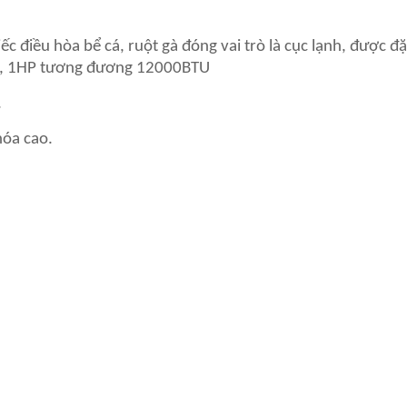
c điều hòa bể cá, ruột gà đóng vai trò là cục lạnh, được đặ
hòa, 1HP tương đương 12000BTU
.
hóa cao.