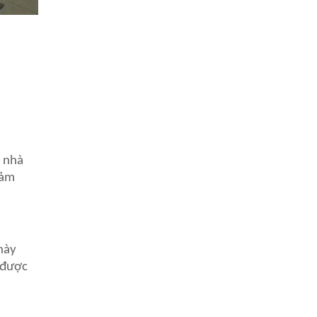
, nhà
đảm
này
m được