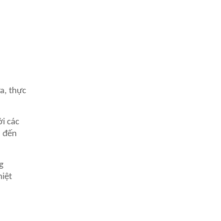
a, thực
i các
n đến
g
hiệt