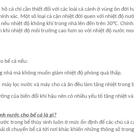
ồ cá chỉ cần thiết đối với các loài cá cảnh ở vùng ôn đới h
nh xác. Một số loại cá cận nhiệt đới quen với nhiệt độ nư
nếu nhiệt độ không khí trong nhà lên đến trên 30°C. Chính 
cảnh khi nhiệt độ môi trường cao hơn so với nhiệt độ nước m
o bể cá nếu:
 nhà mà không muốn giảm nhiệt độ phòng quá thấp.
y lọc nước và máy cho cá ăn đều làm tăng nhiệt trong b
 của biến đổi khí hậu nên có nhiều yếu tố tăng nhiệt và
h nước cho bể cá là gì?
nước trong bể thủy sinh luôn ở mức ổn định để các chú cá 
ải di chuyển bể cá tới nơi khác khiến những thông số trong