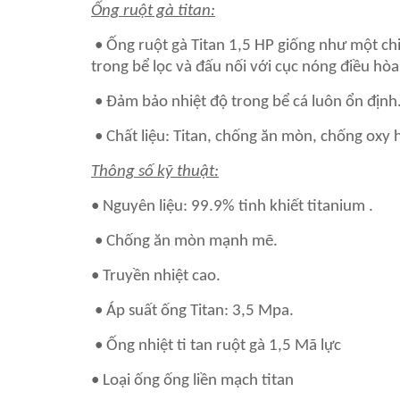
Ống ruột gà titan:
• Ống ruột gà Titan 1,5 HP giống như một chiế
trong bể lọc và đấu nối với cục nóng điều 
• Đảm bảo nhiệt độ trong bể cá luôn ổn định
• Chất liệu: Titan, chống ăn mòn, chống oxy 
Thông số kỹ thuật:
• Nguyên liệu: 99.9% tinh khiết titanium .
• Chống ăn mòn mạnh mẽ.
• Truyền nhiệt cao.
• Áp suất ống Titan: 3,5 Mpa.
• Ống nhiệt ti tan ruột gà 1,5 Mã lực
• Loại ống ống liền mạch titan