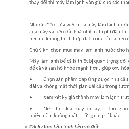
thay đổi thì máy làm lạnh vẫn giữ cho các t
Nhược điểm của việc mua máy làm lạnh nước c
của máy và tiêu tốn khá nhiều chi phí đầu tư
nên nó không thích hợp đặt trong hồ cá nên đ
Chú ý khi chọn mua máy làm lạnh nước cho h
Máy làm lạnh bể cá là thiết bị quan trọng đối
để cá và san hô khỏe mạnh hơn, giúp oxy hòa 
• Chọn sản phẩm đáp ứng được nhu cầu sử d
dài và không mất thời gian dài cấp trong tương
• Xem xét kỹ giá thành máy làm lạnh trước
• Nên chọn loại máy tin cậy, có thời gian b
nhiều năm không mất những chi phí khác.
Cách chọn bầu lạnh bền vô đối: