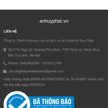
anhuyphat.vn
LIÊN HỆ
Công ty TNHH thương mại và dịch vụ kỹ thuật An Huy Phát
Số 67A, Ngõ 20, Đường Phú Minh, TDP Phúc Lý, Minh Khai,
Bắc Từ Liêm, Hà Nội
Hotine:
0982483399
-
0975672789
phuongthituyetdienlanh@gmail.com
Giấy chứng nhận ĐKKD số 0108721832 do Sở KH&ĐT thành phố
Hà Nội cấp ngày 03/5/2019