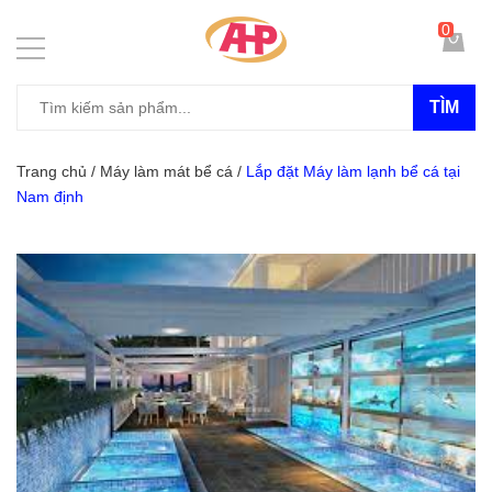
0
TÌM
Trang chủ
/
Máy làm mát bể cá
/
Lắp đặt Máy làm lạnh bể cá tại
Nam định