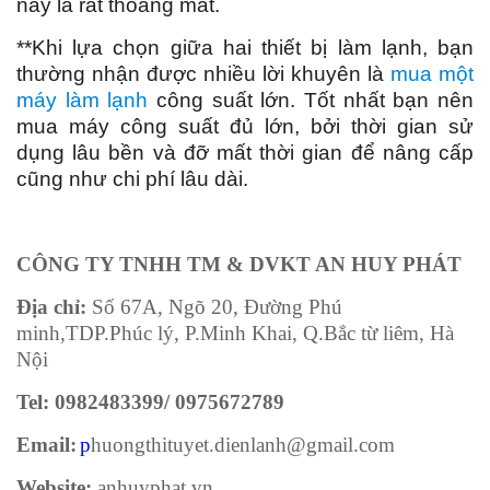
này là rất thoáng mát.
**Khi lựa chọn giữa hai thiết bị làm lạnh, bạn
thường nhận được nhiều lời khuyên là
mua một
máy làm lạnh
công suất lớn. Tốt nhất bạn nên
mua máy công suất đủ lớn, bởi thời gian sử
dụng lâu bền và đỡ mất thời gian để nâng cấp
cũng như chi phí lâu dài.
CÔNG TY TNHH TM & DVKT AN HUY PHÁT
Địa chỉ:
Số 67A, Ngõ 20, Đường Phú
minh,TDP.Phúc lý, P.Minh Khai, Q.Bắc từ liêm, Hà
Nội
Tel: 0982483399/ 0975672789
Email:
p
huongthituyet.dienlanh@gmail.com
Website:
anhuyphat.vn