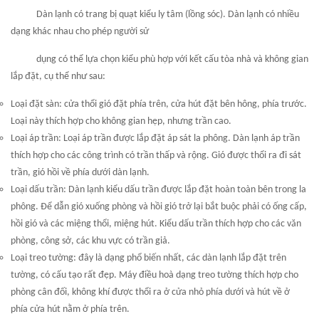
Dàn lạnh có trang bị quạt kiểu ly tâm (lồng sóc). Dàn lạnh có nhiều
dạng khác nhau cho phép người sử
dụng có thể lựa chọn kiểu phù hợp với kết cấu tòa nhà và không gian
lắp đặt, cụ thể như sau:
Loại đặt sàn: cửa thổi gió đặt phía trên, cửa hút đặt bên hông, phía trước.
Loại này thích hợp cho không gian hẹp, nhưng trần cao.
Loại áp trần: Loại áp trần được lắp đặt áp sát la phông. Dàn lạnh áp trần
thích hợp cho các công trình có trần thấp và rộng. Gió được thổi ra đi sát
trần, gió hồi về phía dưới dàn lạnh.
Loại dấu trần: Dàn lạnh kiểu dấu trần được lắp đặt hoàn toàn bên trong la
phông. Để dẫn gió xuống phòng và hồi gió trở lại bắt buộc phải có ống cấp,
hồi gió và các miệng thổi, miệng hút. Kiểu dấu trần thích hợp cho các văn
phòng, công sở, các khu vực có trần giả.
Loại treo tường: đây là dạng phổ biến nhất, các dàn lạnh lắp đặt trên
tường, có cấu tạo rất đẹp. Máy điều hoà dạng treo tường thích hợp cho
phòng cân đối, không khí được thổi ra ở cửa nhỏ phía dưới và hút về ở
phía cửa hút nằm ở phía trên.