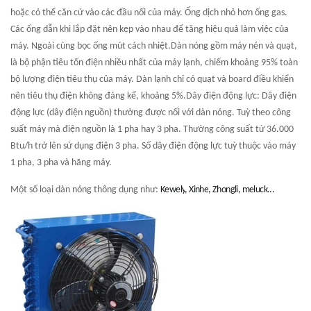
hoặc có thể căn cứ vào các đầu nối của máy. Ống dịch nhỏ hơn ống gas.
Các ống dẫn khi lắp đặt nên kẹp vào nhau để tăng hiệu quả làm việc của
máy. Ngoài cùng bọc ống mút cách nhiệt.Dàn nóng gồm máy nén và quạt,
là bộ phận tiêu tốn điện nhiều nhất của máy lạnh, chiếm khoảng 95% toàn
bộ lượng điện tiêu thụ của máy. Dàn lạnh chỉ có quạt và board điều khiển
nên tiêu thụ điện không đáng kể, khoảng 5%.Dây điện động lực: Dây điện
động lực (dây điện nguồn) thường được nối với dàn nóng. Tuỳ theo công
suất máy mà điện nguồn là 1 pha hay 3 pha. Thường công suất từ 36.000
Btu/h trở lên sử dụng điện 3 pha. Số dây điện động lực tuỳ thuộc vào máy
1 pha, 3 pha và hãng máy.
Một số loại dàn nóng thông dụng như:
Kewely
,
Xinhe
, Zhongli, meluck...