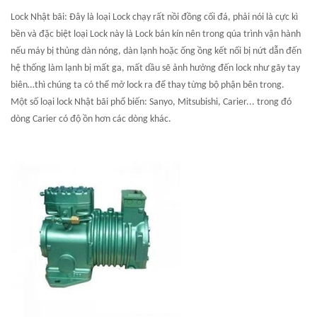
Lock Nhật bãi: Đây là loại Lock chạy rất nồi đồng cối đá, phải nói là cực kì
bền và đặc biệt loại Lock này là Lock bán kín nên trong qúa trình vận hành
nếu máy bị thủng dàn nóng, dàn lạnh hoặc ống ồng kết nối bị nứt dẫn đến
hệ thống làm lạnh bị mất ga, mất dầu sẽ ảnh hưởng đến lock như gãy tay
biên…thì chúng ta có thể mở lock ra để thay từng bộ phận bên trong.
Một số loại lock Nhật bãi phổ biến:
Sanyo, Mitsubishi, Carier... trong đó
dòng Carier có độ ồn hơn các dòng khác.