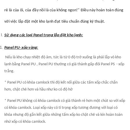
rẻ là của ôi, của đầy nồi là của không ngon!" Điều này hoàn toàn đúng
với việc lắp đặt một kho lạnh đạt tiêu chuẩn đúng kỹ thuật.
Sử dụng các loại Panel trong lắp đặt kho lạnh:
Panel PU- xốp vàng:
Nếu là kho chạy nhiệt độ âm, tức là từ 0 độ trở xuống là phải lắp vỏ kho
lạnh bằng Panel PU , Panel
PU
thường có giá thành gấp đôi Panel
PS
- xốp
trắng
.
* Panel
PU
có khóa camlock thì độ kết nối giữa các tấm xốp chắc chắn
hơn, chặt chẽ hơn và hầu như ko có độ hở
* Panel
PU
không có khóa camlock có giá thành rẻ hơn một chút so với xốp
có khóa camlock. Loại xốp này có tỉ trọng xốp tương đương với loại có
khóa nhưng độ gắn kết giữa những tấm xốp ko chặt chẽ và kín hoàn toàn
nhứ xốp có khóa camlock.