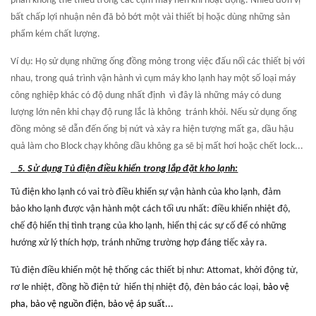
phần không thể thiều trong các cụm máy nén khi hoạt động. Nhiều đơn vị
bất chấp lợi nhuận nên đã bỏ bớt một vài thiết bị hoặc dùng những sản
phẩm kém chất lượng.
Ví dụ: Họ sử dụng những ống đồng mỏng trong việc đấu nối các thiết bị với
nhau, trong quá trình vận hành vì cụm máy kho lạnh hay một số loại máy
công nghiệp khác có độ dung nhất định vì đây là những máy có dung
lượng lớn nên khi chạy độ rung lắc là không tránh khỏi. Nếu sử dụng ống
đồng mỏng sẽ dẫn đến ống bị nứt và xảy ra hiện tượng mất ga, dầu hậu
quả làm cho Block chạy không dầu không ga sẽ bị mất hơi hoặc chết lock...
5. Sử dụng Tủ điện điều khiển trong lắp đặt kho lạnh:
Tủ điện kho lạnh có vai trò điều khiển sự vận hành của kho lạnh, đảm
bảo kho lạnh được vận hành một cách tối ưu nhất: điều khiển nhiệt độ,
chế độ hiển thị tình trạng của kho lạnh, hiển thị các sự cố để có những
hướng xử lý thích hợp, tránh những trường hợp đáng tiếc xảy ra.
Tủ điện điều khiển một hệ thống các thiết bị như: Attomat, khởi động từ,
rơ le nhiệt, đồng hồ điện tử hiển thị nhiệt độ, đèn báo các loại,
bảo vệ
pha, bảo vệ nguồn điện, bảo vệ áp suất
...