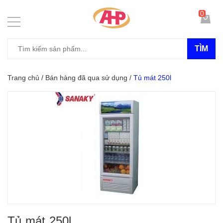
0
TÌM
Trang chủ
/
Bán hàng đã qua sử dụng
/
Tủ mát 250l
Tủ mát 250l