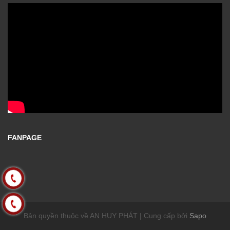
FANPAGE
Bản quyền thuộc về AN HUY PHÁT | Cung cấp bởi
Sapo