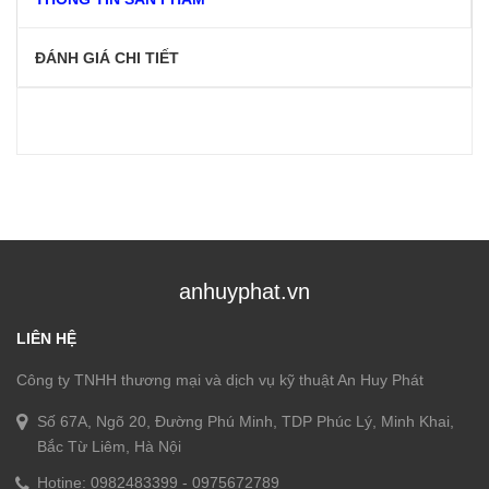
ĐÁNH GIÁ CHI TIẾT
anhuyphat.vn
LIÊN HỆ
Công ty TNHH thương mại và dịch vụ kỹ thuật An Huy Phát
Số 67A, Ngõ 20, Đường Phú Minh, TDP Phúc Lý, Minh Khai,
Bắc Từ Liêm, Hà Nội
Hotine:
0982483399
-
0975672789