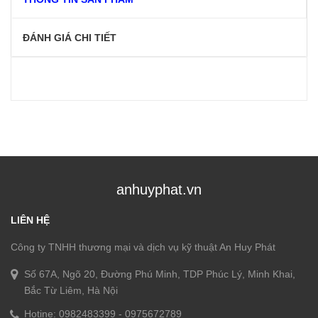
ĐÁNH GIÁ CHI TIẾT
anhuyphat.vn
LIÊN HỆ
Công ty TNHH thương mại và dịch vụ kỹ thuật An Huy Phát
Số 67A, Ngõ 20, Đường Phú Minh, TDP Phúc Lý, Minh Khai,
Bắc Từ Liêm, Hà Nội
Hotine:
0982483399
-
0975672789