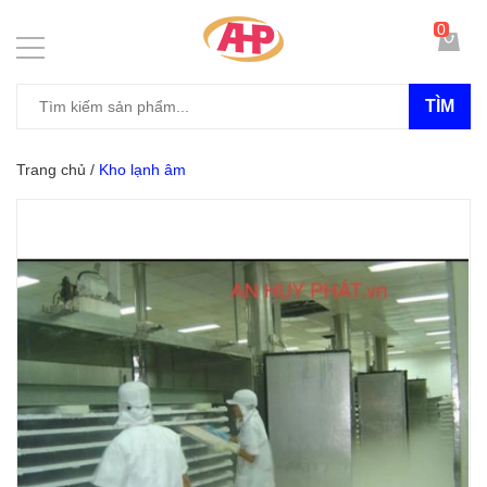
0
TÌM
Trang chủ
/
Kho lạnh âm