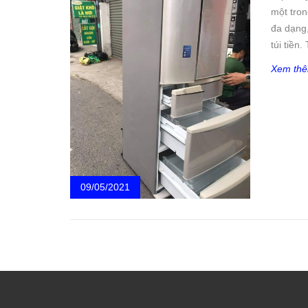
một tron
đa dạng
túi tiền.
Xem th
09/05/2021