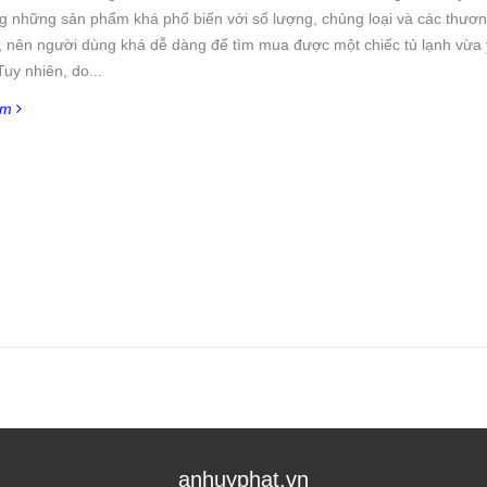
g những sản phẩm khá phổ biến với số lượng, chủng loại và các thươn
, nên người dùng khá dễ dàng để tìm mua được một chiếc tủ lạnh vừa 
 Tuy nhiên, do...
êm
anhuyphat.vn