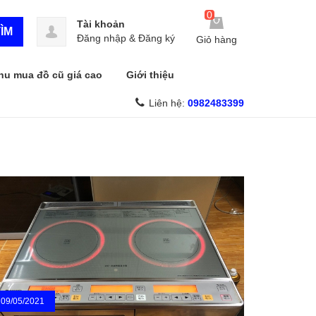
0
Tài khoản
ÌM
Đăng nhập
&
Đăng ký
Giỏ hàng
hu mua đồ cũ giá cao
Giới thiệu
Liên hệ:
0982483399
09/05/2021