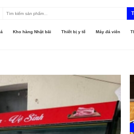
T
cá
Kho hàng Nhật bãi
Thiết bị y tế
Máy đá viên
T