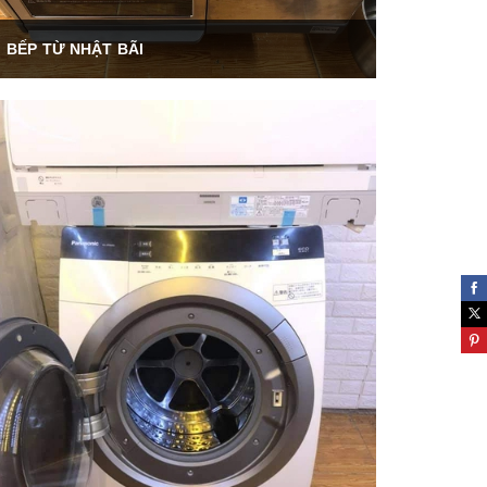
BẾP TỪ NHẬT BÃI