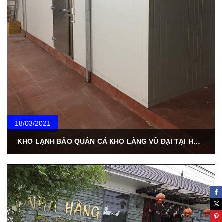
18/03/2021
KHO LẠNH BẢO QUẢN CÁ KHO LÀNG VŨ ĐẠI TẠI HÀ NAM