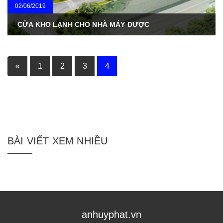
02/06/2019
CỬA KHO LẠNH CHO NHÀ MÁY DƯỢC
«
1
2
3
4
BÀI VIẾT XEM NHIỀU
anhuyphat.vn