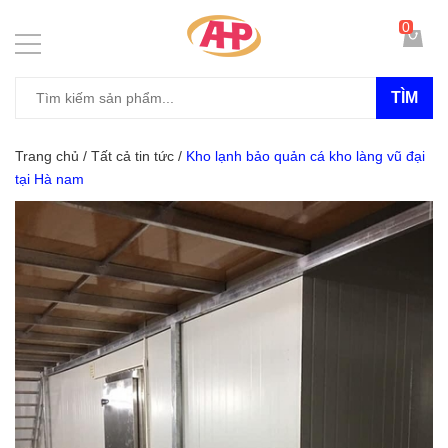
0
TÌM
Trang chủ
/
Tất cả tin tức
/
Kho lạnh bảo quản cá kho làng vũ đại
tại Hà nam